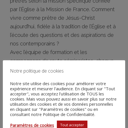
prêtres selon la mission spécifique confiée
par l’Église à la Mission de France. Comment
vivre comme prêtre de Jésus-Christ
aujourd’hui, fidèle à la tradition de l’Église et à
l’écoute des questions et des aspirations de
nos contemporains ?
Avec l’équipe de formation et les
compagnons de route séminaristes, chaque
candidat trouve au séminaire les moyens de
Notre politique de cookies
travailler ces questions pour répondre
Notre site utilise des cookies pour améliorer votre
librement à l’appel qui l’a saisi.
expérience et mesurer l'audience. En cliquant sur "Tout
accepter", vous acceptez l'utilisation de TOUS les
Xavier Debilly, supérieur du séminaire
cookies. Mais vous pouvez aussi en savoir plus sur notre
seminaire@missiondefrance.fr
utilisation des cookies et de vos données personnelles
en cliquant sur "Paramètres de cookies" ou en
consultant notre Politique de Confidentialité.
Paramètres de cookies
Tout accepter